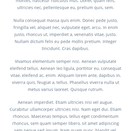
montes, nascetur ridiculus mus. Donec quam felis,
ultricies nec, pellentesque eu, pretium quis, sem.
Nulla consequat massa quis enim. Donec pede justo,
fringilla vel, aliquet nec, vulputate eget, arcu. In enim
justo, rhoncus ut, imperdiet a, venenatis vitae, justo.
Nullam dictum felis eu pede mollis pretium. Integer
tincidunt. Cras dapibus.
Vivamus elementum semper nisi. Aenean vulputate
eleifend tellus. Aenean leo ligula, porttitor eu, consequat
vitae, eleifend ac, enim. Aliquam lorem ante, dapibus in,
viverra quis, feugiat a, tellus. Phasellus viverra nulla ut
metus varius laoreet. Quisque rutrum.
Aenean imperdiet. Etiam ultricies nisi vel augue.
Curabitur ullamcorper ultricies nisi. Nam eget dui. Etiam
rhoncus. Maecenas tempus, tellus eget condimentum
rhoncus, sem quam semper libero, sit amet adipiscing
sem neque sed ipsum. Nam quam nunc, blandit vel,