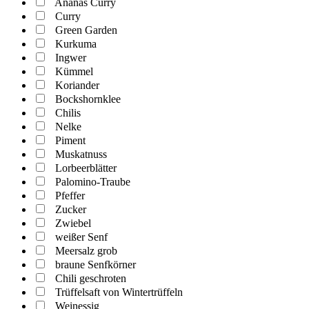
Ananas Curry
Curry
Green Garden
Kurkuma
Ingwer
Kümmel
Koriander
Bockshornklee
Chilis
Nelke
Piment
Muskatnuss
Lorbeerblätter
Palomino-Traube
Pfeffer
Zucker
Zwiebel
weißer Senf
Meersalz grob
braune Senfkörner
Chili geschroten
Trüffelsaft von Wintertrüffeln
Weinessig