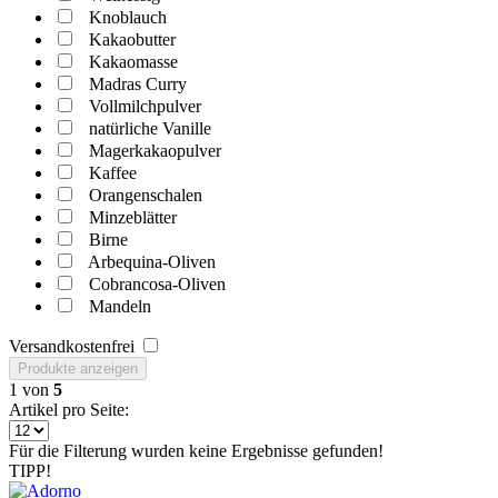
Knoblauch
Kakaobutter
Kakaomasse
Madras Curry
Vollmilchpulver
natürliche Vanille
Magerkakaopulver
Kaffee
Orangenschalen
Minzeblätter
Birne
Arbequina-Oliven
Cobrancosa-Oliven
Mandeln
Versandkostenfrei
Produkte anzeigen
1
von
5
Artikel pro Seite:
Für die Filterung wurden keine Ergebnisse gefunden!
TIPP!