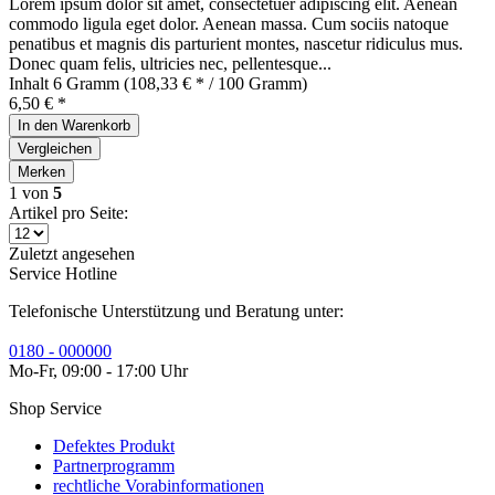
Lorem ipsum dolor sit amet, consectetuer adipiscing elit. Aenean
commodo ligula eget dolor. Aenean massa. Cum sociis natoque
penatibus et magnis dis parturient montes, nascetur ridiculus mus.
Donec quam felis, ultricies nec, pellentesque...
Inhalt
6 Gramm
(108,33 € * / 100 Gramm)
6,50 € *
In den
Warenkorb
Vergleichen
Merken
1
von
5
Artikel pro Seite:
Zuletzt angesehen
Service Hotline
Telefonische Unterstützung und Beratung unter:
0180 - 000000
Mo-Fr, 09:00 - 17:00 Uhr
Shop Service
Defektes Produkt
Partnerprogramm
rechtliche Vorabinformationen