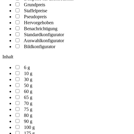
Grundpreis
Staffelpreise
Pseudopreis
Hervorgehoben
Benachrichtigung
Standardkonfigurator
Auswahlkonfigurator
Bildkonfigurator
Inhalt
6 g
10 g
30 g
50 g
60 g
65 g
70 g
75 g
80 g
90 g
100 g
175 g