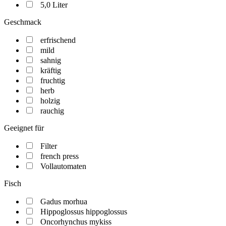
5,0 Liter
Geschmack
erfrischend
mild
sahnig
kräftig
fruchtig
herb
holzig
rauchig
Geeignet für
Filter
french press
Vollautomaten
Fisch
Gadus morhua
Hippoglossus hippoglossus
Oncorhynchus mykiss