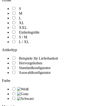
Größe
S
M
L
XL
XXL
Einheitsgröße
S / M
L / XL
Artikeltyp
Beispiele für Lieferbarkeit
Hervorgehoben
Standardkonfigurator
Auswahlkonfigurator
Farbe