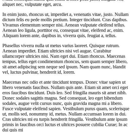
aliquet nec, vulputate eget, arcu.
In enim justo, rhoncus ut, imperdiet a, venenatis vitae, justo. Nullam
dictum felis eu pede mollis pretium. Integer tincidunt. Cras dapibus.
Vivamus elementum semper nisi. Aenean vulputate eleifend tellus.
Aenean leo ligula, porttitor eu, consequat vitae, eleifend ac, enim.
Aliquam lorem ante, dapibus in, viverra quis, feugiat a, tellus.
Phasellus viverra nulla ut metus varius laoreet. Quisque rutrum.
Aenean imperdiet. Etiam ultricies nisi vel augue. Curabitur
ullamcorper ultricies nisi. Nam eget dui. Etiam rhoncus. Maecenas
tempus, tellus eget condimentum rhoncus, sem quam semper libero,
sit amet adipiscing sem neque sed ipsum. Nam quam nunc, blandit
vel, luctus pulvinar, hendrerit id, lorem.
Maecenas nec odio et ante tincidunt tempus. Donec vitae sapien ut
libero venenatis faucibus. Nullam quis ante. Etiam sit amet orci eget
eros faucibus tincidunt. Duis leo. Sed fringilla mauris sit amet nibh.
Donec sodales sagittis magna. Sed consequat, leo eget bibendum
sodales, augue velit cursus nunc, quis gravida magna mi a libero.
Fusce vulputate eleifend sapien. Vestibulum purus quam, scelerisque
ut, mollis sed, nonummy id, metus. Nullam accumsan lorem in dui.
Cras ultricies mi eu turpis hendrerit fringilla. Vestibulum ante ipsum
primis in faucibus orci luctus et ultrices posuere cubilia Curae; In ac
dui quis mi